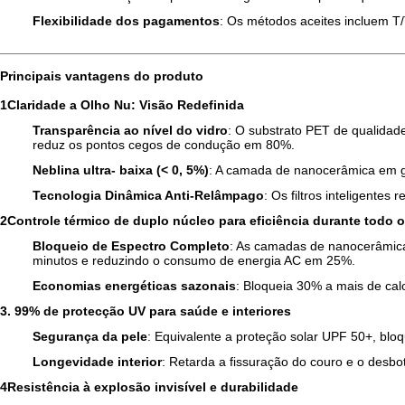
Flexibilidade dos pagamentos
: Os métodos aceites incluem T/T
Principais vantagens do produto
1Claridade a Olho Nu: Visão Redefinida
Transparência ao nível do vidro
: O substrato PET de qualidade
reduz os pontos cegos de condução em 80%.
Neblina ultra- baixa (< 0, 5%)
: A camada de nanocerâmica em gr
Tecnologia Dinâmica Anti-Relâmpago
: Os filtros inteligente
2Controle térmico de duplo núcleo para eficiência durante todo 
Bloqueio de Espectro Completo
: As camadas de nanocerâmica
minutos e reduzindo o consumo de energia AC em 25%.
Economias energéticas sazonais
: Bloqueia 30% a mais de cal
3. 99% de protecção UV para saúde e interiores
Segurança da pele
: Equivalente a proteção solar UPF 50+, b
Longevidade interior
: Retarda a fissuração do couro e o desbo
4Resistência à explosão invisível e durabilidade