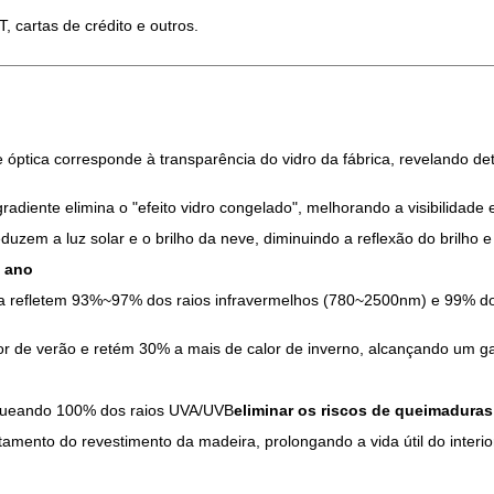
, cartas de crédito e outros.
 óptica corresponde à transparência do vidro da fábrica, revelando de
adiente elimina o "efeito vidro congelado", melhorando a visibilida
s reduzem a luz solar e o brilho da neve, diminuindo a reflexão do br
o ano
 refletem 93%~97% dos raios infravermelhos (780~2500nm) e 99% dos
or de verão e retém 30% a mais de calor de inverno, alcançando um ga
loqueando 100% dos raios UVA/UVB
eliminar os riscos de queimaduras
tamento do revestimento da madeira, prolongando a vida útil do interio