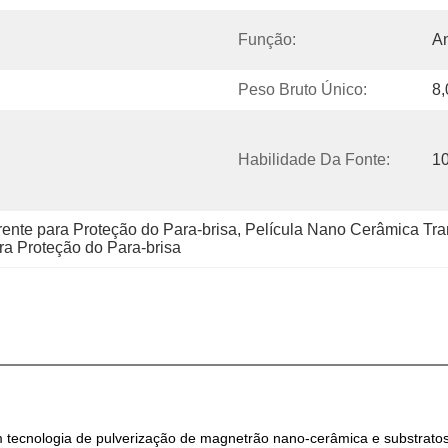
Função:
An
Peso Bruto Único:
8
Habilidade Da Fonte:
10
ente para Proteção do Para-brisa
, 
Película Nano Cerâmica Tra
ra Proteção do Para-brisa
m tecnologia de pulverização de magnetrão nano-cerâmica e substrato