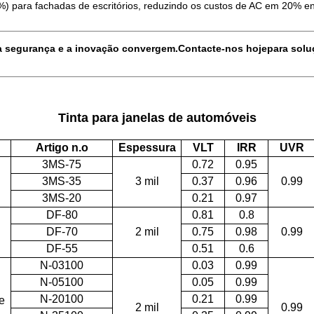
) para fachadas de escritórios, reduzindo os custos de AC em 20% enqu
 a segurança e a inovação convergem.
Contacte-nos hoje
para solu
Tinta para janelas de automóveis
Artigo n.o
Espessura
VLT
IRR
UVR
3MS-75
0.72
0.95
3MS-35
3 mil
0.37
0.96
0.99
3MS-20
0.21
0.97
DF-80
0.81
0.8
DF-70
2 mil
0.75
0.98
0.99
DF-55
0.51
0.6
N-03100
0.03
0.99
N-05100
0.05
0.99
N-20100
0.21
0.99
e
2 mil
0.99