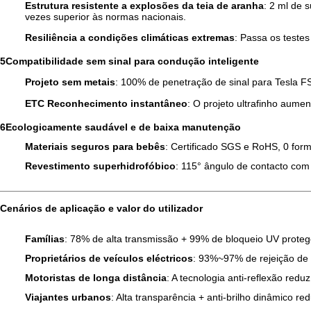
Estrutura resistente a explosões da teia de aranha
: 2 ml de 
vezes superior às normas nacionais.
Resiliência a condições climáticas extremas
: Passa os teste
5Compatibilidade sem sinal para condução inteligente
Projeto sem metais
: 100% de penetração de sinal para Tesla F
ETC Reconhecimento instantâneo
: O projeto ultrafinho aume
6Ecologicamente saudável e de baixa manutenção
Materiais seguros para bebês
: Certificado SGS e RoHS, 0 for
Revestimento superhidrofóbico
: 115° ângulo de contacto com
Cenários de aplicação e valor do utilizador
Famílias
: 78% de alta transmissão + 99% de bloqueio UV proteg
Proprietários de veículos eléctricos
: 93%~97% de rejeição de c
Motoristas de longa distância
: A tecnologia anti-reflexão re
Viajantes urbanos
: Alta transparência + anti-brilho dinâmico 