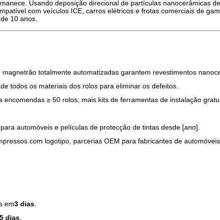
ermanece. Usando deposição direcional de partículas nanocerâmicas d
patível com veículos ICE, carros elétricos e frotas comerciais de ga
 de 10 anos.
or magnetrão totalmente automatizadas garantem revestimentos nanoce
e todos os materiais dos rolos para eliminar os defeitos.
 encomendas ≥ 50 rolos, mais kits de ferramentas de instalação gratui
 para automóveis e películas de protecção de tintas desde [ano].
mpressos com logotipo, parcerias OEM para fabricantes de automóveis, p
as em
3 dias
.
5 dias
.