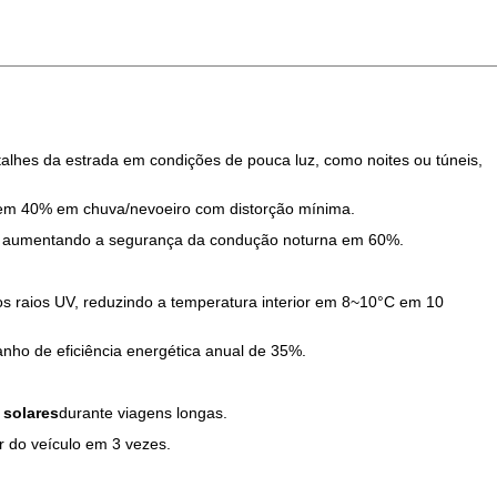
talhes da estrada em condições de pouca luz, como noites ou túneis,
de em 40% em chuva/nevoeiro com distorção mínima.
ilho e aumentando a segurança da condução noturna em 60%.
 raios UV, reduzindo a temperatura interior em 8~10°C em 10
nho de eficiência energética anual de 35%.
 solares
durante viagens longas.
r do veículo em 3 vezes.