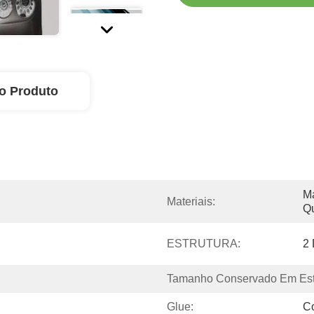
o Produto
Ma
Materiais:
Q
ESTRUTURA:
2
Tamanho Conservado Em Est
Glue:
Co