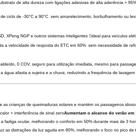
substrato de alta dureza com ligações adesivas de alta aderência > 95
s de ciclo de -30°C a 90°C  sem amarelecimento, borbulhamento ou l
SD, XPeng NGP e outros sistemas inteligentes ideal para veículos elé
nta a velocidade de resposta do ETC em 60%  sem necessidade de refo
maldeído, 0 COV, seguro para utilização imediata, mesmo para passagei
 a água afasta a sujeira e a chuva, reduzindo a frequência de lavag
e as crianças de queimaduras solares e mantém os passageiros idosos
alor + interferência de sinal zero
Aumentam o alcance do verão em
duz a fadiga ocular, melhorando o conforto em 50% durante mais de 3 h
reduz as distrações da luz aguda em 80%, melhorando o foco no pico de 