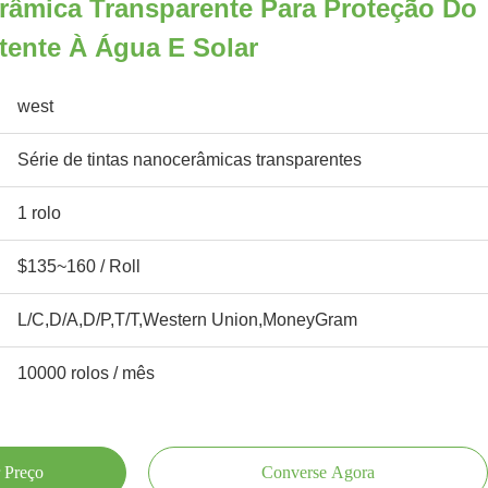
râmica Transparente Para Proteção Do
stente À Água E Solar
west
Série de tintas nanocerâmicas transparentes
1 rolo
$135~160 / Roll
L/C,D/A,D/P,T/T,Western Union,MoneyGram
10000 rolos / mês
 Preço
Converse Agora