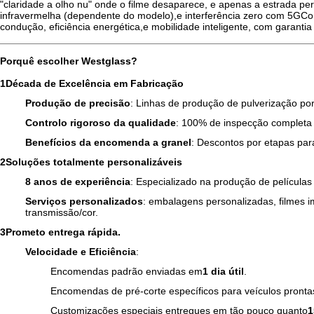
"claridade a olho nu" onde o filme desaparece, e apenas a estrada p
infravermelha (dependente do modelo),e interferência zero com 5GCom
condução, eficiência energética,e mobilidade inteligente, com garantia
Porquê escolher Westglass?
1Década de Excelência em Fabricação
Produção de precisão
: Linhas de produção de pulverização p
Controlo rigoroso da qualidade
: 100% de inspecção completa d
Benefícios da encomenda a granel
: Descontos por etapas para
2Soluções totalmente personalizáveis
8 anos de experiência
: Especializado na produção de películas
Serviços personalizados
: embalagens personalizadas, filmes i
transmissão/cor.
3Prometo entrega rápida.
Velocidade e Eficiência
:
Encomendas padrão enviadas em
1 dia útil
.
Encomendas de pré-corte específicos para veículos pront
Customizações especiais entregues em tão pouco quanto
1