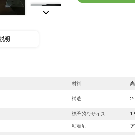
説明
材料:
高
構造:
2
標準的なサイズ:
1.
粘着剤:
ア