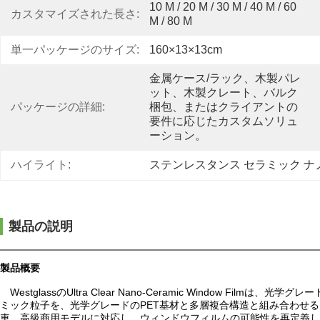
10 M / 20 M / 30 M / 40 M / 60 
カスタマイズされた長さ:
M / 80 M
単一パッケージのサイズ:
160×13×13cm
金属ケース/ラック、木製パレ
ット、木製クレート、バルク
パッケージの詳細:
梱包、またはクライアントの
要件に応じたカスタムソリュ
ーション。
ハイライト:
ステンレスタンス セラミック ナ
製品の説明
製品概要
WestglassのUltra Clear Nano-Ceramic Win
ミック粒子を、光学グレードのPET基材と多層複合構造と組み合わせる
車、高級商用モデルに対応し、ウィンドウフィルムの可能性を再定義し