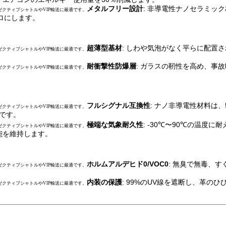
メタルフリー設計
: 非導電性ナノセラミッ
ゼクティブシャトルやVIP輸送に最適です。
ロにします。
超薄型基材
: しわや気泡がなく平らに配置
ゼクティブシャトルやVIP輸送に最適です。
耐衝撃性防爆層
: ガラスの靭性を高め、事
ゼクティブシャトルやVIP輸送に最適です。
フルシグナル互換性
: ナノ非導電性材料は
ゼクティブシャトルやVIP輸送に最適です。
適です。
極端な気象耐久性
: -30℃〜90℃の温
ゼクティブシャトルやVIP輸送に最適です。
能を維持します。
ホルムアルデヒド0/VOC0
: 無臭で無毒、
ゼクティブシャトルやVIP輸送に最適です。
内装の保護
: 99%のUV線を遮断し、革
ゼクティブシャトルやVIP輸送に最適です。