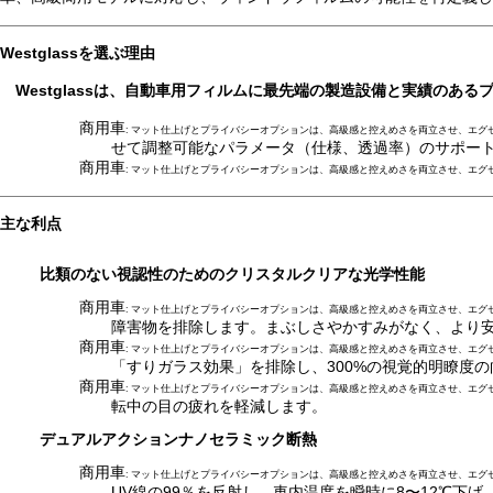
Westglassを選ぶ理由
Westglassは、自動車用フィルムに最先端の製造設備と実績のあ
商用車
: マット仕上げとプライバシーオプションは、高級感と控えめさを両立させ、エグ
せて調整可能なパラメータ（仕様、透過率）のサポー
商用車
: マット仕上げとプライバシーオプションは、高級感と控えめさを両立させ、エグ
主な利点
比類のない視認性のためのクリスタルクリアな光学性能
商用車
: マット仕上げとプライバシーオプションは、高級感と控えめさを両立させ、エグ
障害物を排除します。まぶしさやかすみがなく、より
商用車
: マット仕上げとプライバシーオプションは、高級感と控えめさを両立させ、エグ
「すりガラス効果」を排除し、300%の視覚的明瞭度
商用車
: マット仕上げとプライバシーオプションは、高級感と控えめさを両立させ、エグ
転中の目の疲れを軽減します。
デュアルアクションナノセラミック断熱
商用車
: マット仕上げとプライバシーオプションは、高級感と控えめさを両立させ、エグ
UV線の99％を反射し、車内温度を瞬時に8〜12℃下