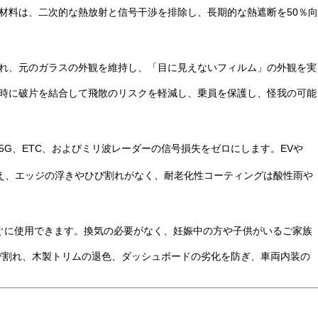
ク材料は、二次的な熱放射と信号干渉を排除し、長期的な熱遮断を50％向
され、元のガラスの外観を維持し、「目に見えないフィルム」の外観を実
故時に破片を結合して飛散のリスクを軽減し、乗員を保護し、怪我の可能
、5G、ETC、およびミリ波レーダーの信号損失をゼロにします。EVや
度に耐え、エッジの浮きやひび割れがなく、耐老化性コーティングは酸性雨や
すぐに使用できます。換気の必要がなく、妊娠中の方や子供がいるご家族
のひび割れ、木製トリムの退色、ダッシュボードの劣化を防ぎ、車両内装の