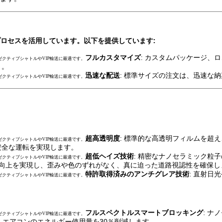
るプロセスを活用しています。以下を提供しています:
フルカスタマイズ
: カスタムパッケージ、
ゼクティブシャトルやVIP輸送に最適です。
ト。
迅速な配送
: 標準サイズの注文は、迅速な
ゼクティブシャトルやVIP輸送に最適です。
超高透明度
: 標準的な高透明フィルムを超
ゼクティブシャトルやVIP輸送に最適です。
安全な運転を実現します。
超低ヘイズ技術
: 精密なナノセラミック粒
ゼクティブシャトルやVIP輸送に最適です。
の向上を実現し、歪みや色のずれがなく、真に迫った道路視認性を確保し
特許取得済みのアンチグレア技術
: 直射
ゼクティブシャトルやVIP輸送に最適です。
フルスペクトルスマートブロッキング
: ナ
ゼクティブシャトルやVIP輸送に最適です。
げ、エアコンのエネルギー使用量を30％削減します。