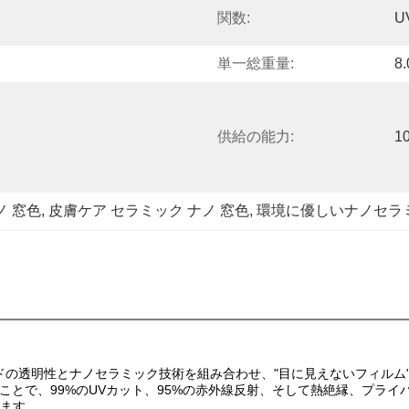
関数:
U
単一総重量:
8
供給の能力:
1
ノ 窓色
, 
皮膚ケア セラミック ナノ 窓色
, 
環境に優しいナノセラ
dow Filmは、光学グレードの透明性とナノセラミック技術を組み合わせ、"目に
ことで、99%のUVカット、95%の赤外線反射、そして熱絶縁、プライ
ます。