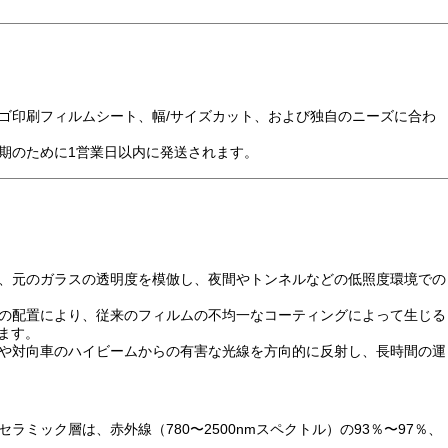
ロゴ印刷フィルムシート、幅/サイズカット、および独自のニーズに合わ
納期のために1営業日以内に発送されます。
え、元のガラスの透明度を模倣し、夜間やトンネルなどの低照度環境での
子の配置により、従来のフィルムの不均一なコーティングによって生じる
ます。
日光や対向車のハイビームからの有害な光線を方向的に反射し、長時間の運
ノセラミック層は、赤外線（780〜2500nmスペクトル）の93％〜97％、