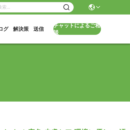
チャットによるご相
ログ
解決策
送信
談