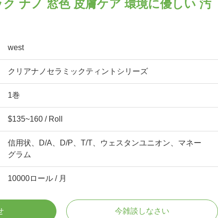
ク ナノ 窓色 皮膚ケア 環境に優しい 汚
west
クリアナノセラミックティントシリーズ
1巻
$135~160 / Roll
信用状、D/A、D/P、T/T、ウェスタンユニオン、マネー
グラム
10000ロール / 月
せ
今雑談しなさい