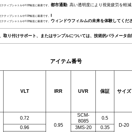
都市通勤
: 高い透明度により視覚疲労を軽
ゼクティブシャトルやVIP輸送に最適です。
l
ゼクティブシャトルやVIP輸送に最適です。
ウィンドウフィルムの未来を体験してくだ
ゼクティブシャトルやVIP輸送に最適です。
ムソリューション、取り付けサポート、またはサンプルについては、
技術的パラメータ
自
アイテム番号
VLT
IRR
UVR
保証
サイズ
SCM-
0.72
0.5
8085
0.95
D-20
0.96
3MS-20
0.35