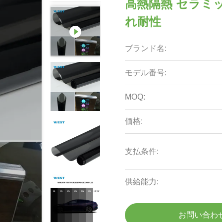
高熱隔熱 セラミッ
れ耐性
ブランド名:
モデル番号:
MOQ:
価格:
支払条件:
供給能力:
お問い合わ