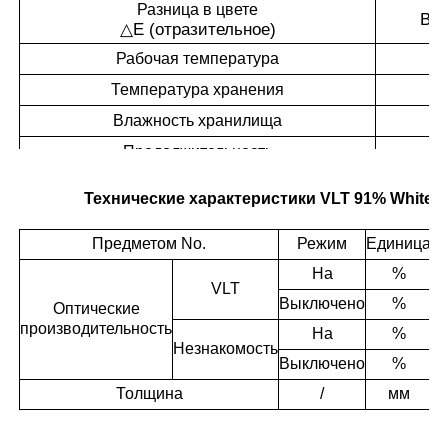
Разница в цвете
Вы
△
E (отразительное)
Рабочая температура
Температура хранения
Влажность хранилища
Продолжительность
Технические характеристики VLT 91% White A
Предметом No.
Режим
Единица
Т
На
%
VLT
Выключено
%
Оптические
производительность
На
%
Незнакомость
Выключено
%
Толщина
/
мм