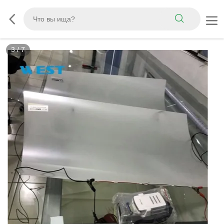
3
/
7