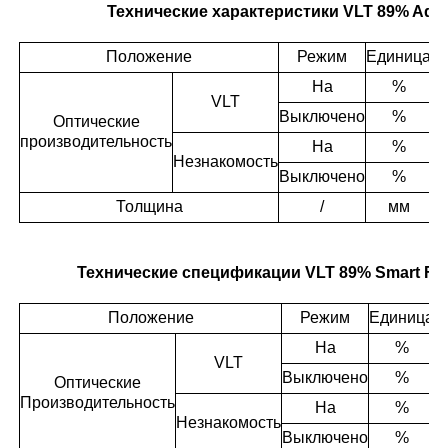
Технические характеристики VLT 89% Adhe
Положение
Режим
Единица
Т
На
%
VLT
Выключено
%
Оптические
производительность
На
%
Незнакомость
Выключено
%
Толщина
/
мм
Технические спецификации VLT 89% Smart Fil
Положение
Режим
Единица
Т
На
%
VLT
Выключено
%
Оптические
Производительность
На
%
Незнакомость
Выключено
%