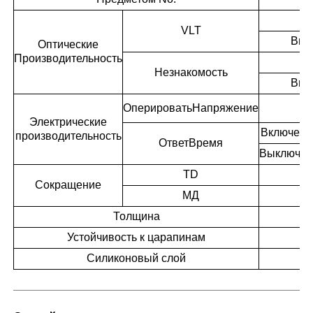
VLT
Вык
Оптические
Производительность
Незнакомость
Вык
Оперировать
Напряжение
Электрические
Включен
производительность
Ответ
Время
Выключе
TD
Сокращение
МД
Толщина
Устойчивость к царапинам
Силиконовый слой