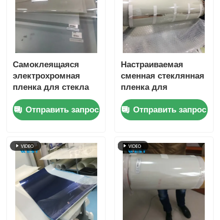
Самоклеящаяся
Настраиваемая
электрохромная
сменная стеклянная
пленка для стекла
пленка для
PNLC для
конфиденциальности
Отправить запрос
Отправить запрос
декорирования
Легкая установка
оконного стекла
Безопасность