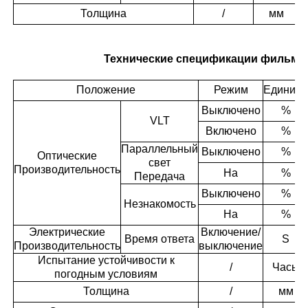
Толщина
/
мм
Технические спецификации фильма
Положение
Режим
Единиц
Выключено
%
VLT
Включено
%
Параллельный
Выключено
%
Оптические
свет
Производительность
На
%
Передача
Выключено
%
Незнакомость
На
%
Электрические
Включение/
Время ответа
S
Производительность
выключение
Испытание устойчивости к
/
Часы
погодным условиям
Толщина
/
мм