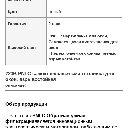
Цвет
Белый
Гарантия
2 года
PNLC смарт-пленка для окон
,
Самоклеящаяся смарт-пленка для
Высокий свет:
окон
,
Переключаемая оконная пленка
,
взрывостойкая
220В PNLC самоклеящаяся смарт-пленка для
окон, взрывостойкая
описание:
Главная страница
Обзор продукции
Продукция
Вестгласс
PNLC Обратная умная
фильтрация
является инновационным
О Компании
электрооптическим материалом, работающим по