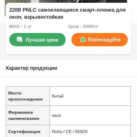
220В PNLC самоклеящаяся смарт-пленка для
окон, взрывостойкая
MOQ：1 ㎡
Цена：$480/㎡
Побеседуйте
Лучшая цена
теперь
Характер продукции
Место
Китай
происхождения
Фирменное
west
наименование
Сертификация
Rohs / CE / MSDS