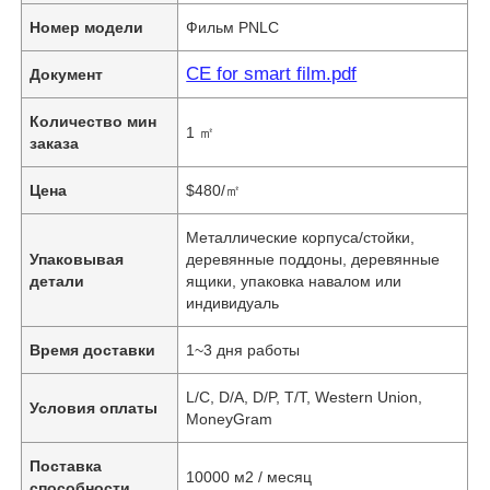
Номер модели
Фильм PNLC
CE for smart film.pdf
Документ
Количество мин
1 ㎡
заказа
Цена
$480/㎡
Металлические корпуса/стойки,
Упаковывая
деревянные поддоны, деревянные
детали
ящики, упаковка навалом или
индивидуаль
Время доставки
1~3 дня работы
L/C, D/A, D/P, T/T, Western Union,
Условия оплаты
MoneyGram
Поставка
10000 м2 / месяц
способности