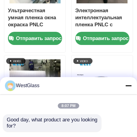
Ультрачестная
Электронная
умная пленка окна
интеллектуальная
окраска PNLC
пленка PNLC с
затемнение
переключаемой
Отправить запрос
Отправить запрос
переключаемая
интеллектуальной
пленка
пленкой для защиты
конфиденциальности
от инфракрасного
излучения
WestGlass
8:07 PM
Теплоизоляционная
Индивидуальная
Good day, what product are you looking 
пленка PNLC
пленка PNLC,
for?
сменяемая смарт-
взрывобезопасная,