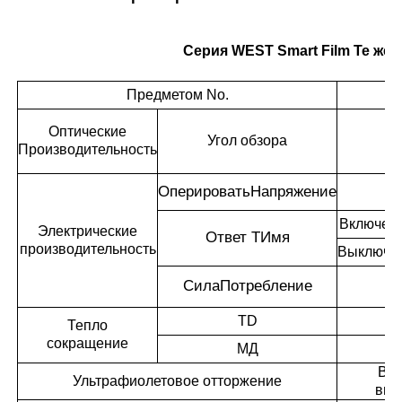
Серия WEST Smart Film Те же 
Предметом No.
Оптические
Угол обзора
Производительность
Оперировать
Напряжение
Включен
Электрические
Ответ T
Имя
производительность
Выключе
Сила
Потребление
TD
Тепло
сокращение
МД
Вкл
Ультрафиолетовое отторжение
вык