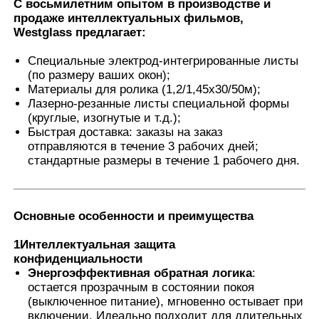
С восьмилетним опытом в производстве и
продаже интеллектуальных фильмов,
Westglass предлагает:
Умный фильм PDLC
Специальные электрод-интегрированные листы
(по размеру ваших окон);
Прозрачная нанокерамическая краска
Материалы для ролика (1,2/1,45х30/50м);
Лазерно-резанные листы специальной формы
(круглые, изогнутые и т.д.);
Фотохромная пленка
Быстрая доставка: заказы на заказ
отправляются в течение 3 рабочих дней;
стандартные размеры в течение 1 рабочего дня.
Окраска автомобильных окон
Основные особенности и преимущества
Умное стекло pdlc
1Интеллектуальная защита
конфиденциальности
Фильм PNLC
Энергоэффективная обратная логика
:
остается прозрачным в состоянии покоя
(выключенное питание), мгновенно остывает при
Многослойное стекло PVB межслой
включении. Идеально подходит для длительных