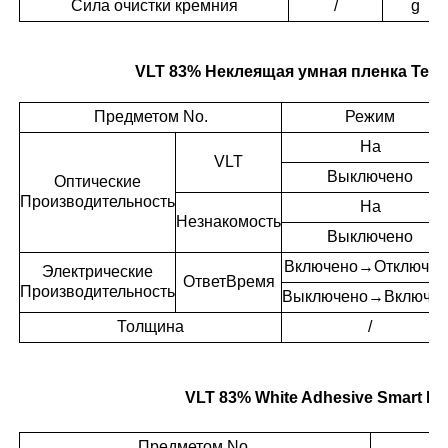
Сила очистки кремния
/
g
VLT 83% Неклеящая умная пленка Тех
Предметом No.
Режим
На
VLT
Выключено
Оптические
Производительность
На
Незнакомость
Выключено
Включено→Отключен
Электрические
Ответ
Время
Производительность
Выключено→Включе
Толщина
/
VLT 83% White Adhesive Smart F
Предметом No.
Р